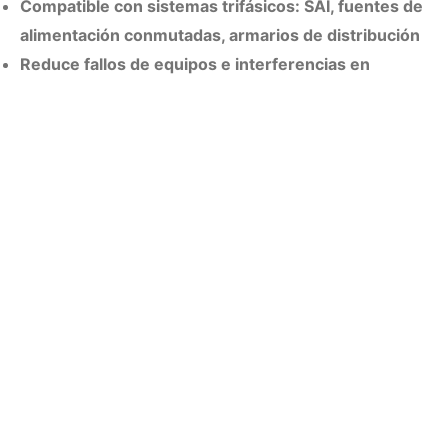
Compatible con sistemas trifásicos: SAI, fuentes de
alimentación conmutadas, armarios de distribución
Reduce fallos de equipos e interferencias en
dispositivos periféricos
Garantiza un funcionamiento estable, seguro y fiable
Ideal para automatización industrial y sistemas
eléctricos inteligentes
Contácto