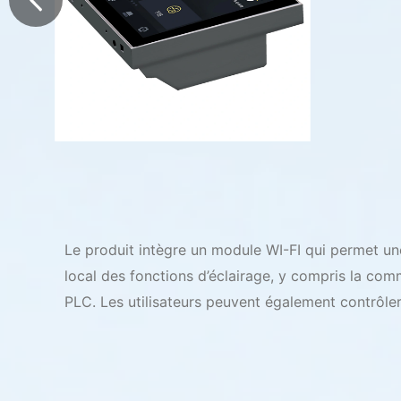
L’Unité
de
Contrôle
Centrale
PLC
sert
de
passerelle
Le produit intègre un module WI-FI qui permet une 
intelligente
local des fonctions d’éclairage, y compris la comm
principale
PLC. Les utilisateurs peuvent également contrôler
et
de
centre
de