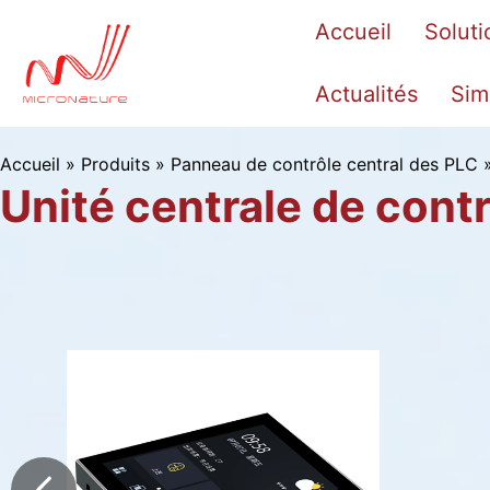
Passer
Accueil
Soluti
au
contenu
Actualités
Sim
Accueil
»
Produits
»
Panneau de contrôle central des PLC
Panneaux
Unité centrale de cont
de
contrôle
des
PLC
haute
performance