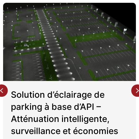
u
c
c
è
s
:
é
Previous
t
Solution d’éclairage de
u
parking à base d’API –
d
Atténuation intelligente,
e
surveillance et économies