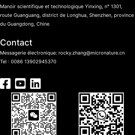
Manoir scientifique et technologique Yinxing, n° 1301,
i
route Guanguang, district de Longhua, Shenzhen, province
g
du Guangdong, Chine
n
Contact
a
Messagerie électronique:
rocky.zhang@micronature.cn
g
Tel :
0086 13902945370
e
s
P
l
o
n
g