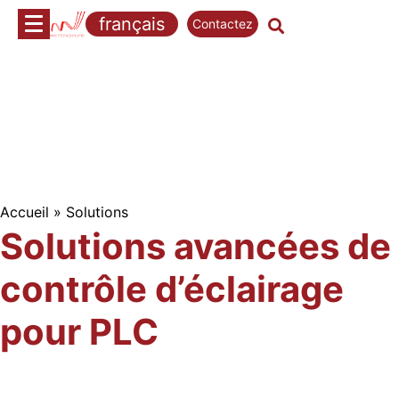
Passer
français
Contactez
au
É
contenu
c
l
a
i
r
Accueil
»
Solutions
Solutions avancées de
e
contrôle d’éclairage
r
l
pour PLC
e
s