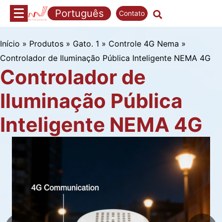
Pular
Português
Contato
para
o
conteúdo
Início
»
Produtos
»
Gato. 1
»
Controle 4G Nema
»
Controlador de Iluminação Pública Inteligente NEMA 4G
Controlador de
Iluminação Pública
Inteligente NEMA 4G