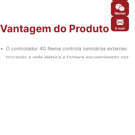
Wechat
Vantagem do Produto
E-mail
O controlador 4G Nema controla luminárias externas
trocando a rede elétrica e fornece escurecimento por
meio de uma interface digital (DALI) ou analógica (0-
10V). O nó monitorará e comunicará o status
operacional da luminária.
O controlador 4G Nema utiliza comunicação celular
para trocar dados com o sistema SAAS. Por meio do
GPS (sistema de Posicionamento Global) a bordo, o nó
determina a localização e a envia para o sistema SAAS.
Não é necessário comissionamento.