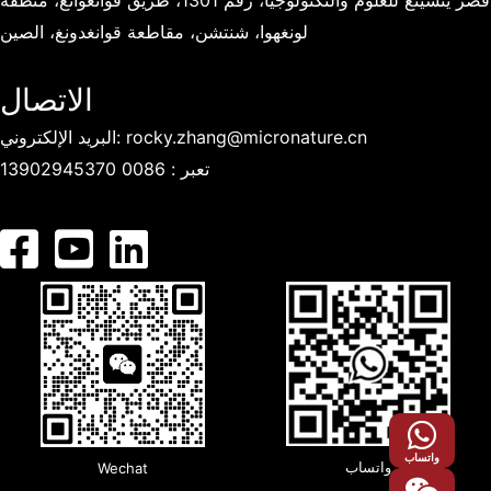
قصر ينشينغ للعلوم والتكنولوجيا، رقم 1301، طريق قوانغوانغ، منطقة
لونغهوا، شنتشن، مقاطعة قوانغدونغ، الصين
الاتصال
rocky.zhang@micronature.cn
البريد الإلكتروني:
تعبر :
0086 13902945370
واتساب
واتساب
Wechat