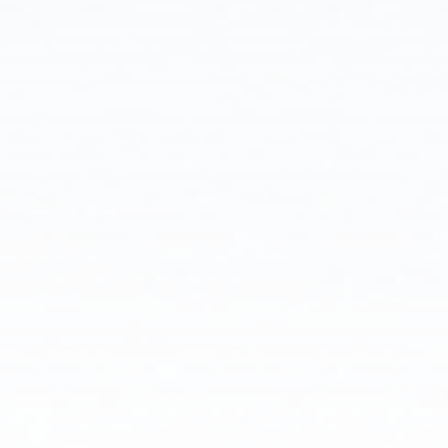
الإنارة
التقليدية
بمصابيح
LED
مزودة
بمخففات
PLC.
كانت
هذه
المخفتات
تتواصل
مع
نظام
تحكم
مركزي