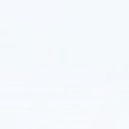
من
خلال
دمج
مفاتيح
تعتيم
إضاءة
PLC،
تمكنت
المدينة
من
التحكم
عن
بعد
وضبط
مستويات