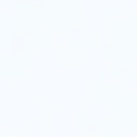
دراسات
الحالة
المقنعة
التي
تبرز
مرونة
وفعالية
هذه
الحلول.
إضاءة
الشوارع
الذكية
في
كوبنهاغن: