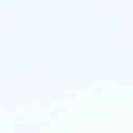
تعتيم
الضوء
PLC
في
السيناريوهات
الواقعية
أمر
بالغ
الأهمية
لاتخاذ
قرارات
مستنيرة.
دعونا
نستكشف
بعض