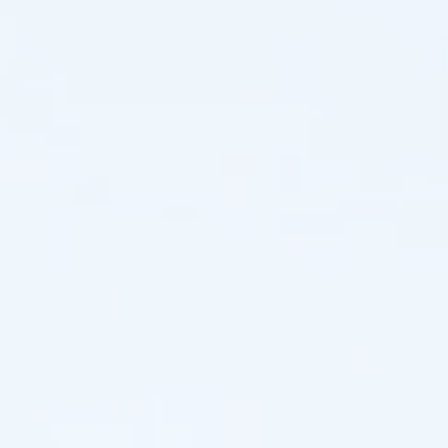
أو
مخططا
بلديا،
أو
فقط
تبحث
عن
تحسين
إعداد
الإضاءة
الخاص
بك،
فهذا
المورد
مصمم