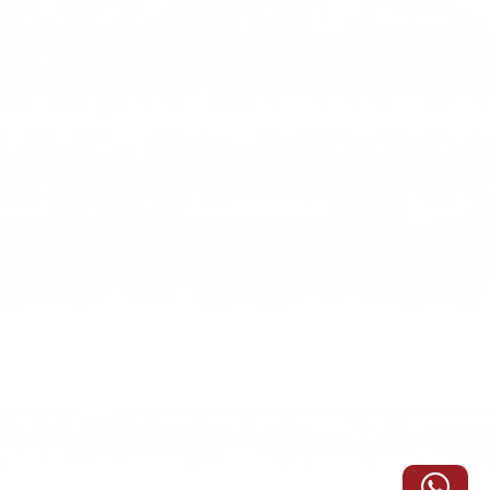
يعد
النجاح
في
كوبنهاغن
نموذجا
لمدن
أخرى
تسعى
لتبني
حلول
الإضاءة
الذكية.
إضاءة
المنتزه