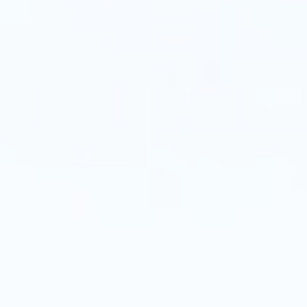
مدينة
كوبنهاغن،
المعروفة
بالتزامها
بالاستدامة،
طبقت
نظام
إضاءة
شوارع
ذكي
يعتمد
على
PLC.
كان
التحدي