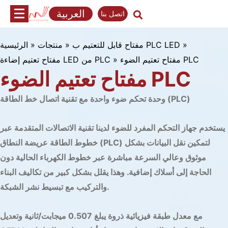
تخطي
العربية
اتصل بنا
إلى
المحتوى
»
مفتاح قابل للتعتيم ب PLC LED
»
منتجات
»
الرئيسية
افتح
مفتاح تعتيم الضوء PLC
»
مفتاح تعتيم إضاءة LED من PLC
إمكانيات
مفتاح تعتيم الضوء PLC
مفاتيح
وحدة تحكم ضوء واحدة مع تقنية اتصال خط الطاقة (PLC)
التعتيم
يستخدم جهاز التحكم المفرد للضوء لدينا تقنية الاتصالات المتقدمة عبر
الإضاءة
خطوط الطاقة عريضة النطاق (PLC) لتمكين نقل البيانات بشكل
PLC
موثوق وعالي السرعة مباشرة عبر خطوط الكهرباء الحالية دون
مرحبا
الحاجة إلى أسلاك إضافية. وهذا يقلل بشكل كبير من تكاليف البناء
بكم
والتركيب مع تبسيط نشر الشبكة.
في
استكشاف
مع معدل طبقة فيزيائية ذروة يبلغ 0.507 ميجابت/ثانية وتعديل