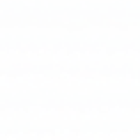
استهلاك
الطاقة
بنسبة
40٪،
وتحسين
جودة
الإضاءة،
وانخفاض
تكاليف
الصيانة
بسبب
المراقبة
والتشخيص
عن
بعد.