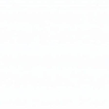
عبر
خطوط
كهرباء
موجودة،
مما
ألغى
الحاجة
إلى
أسلاك
إضافية.
كانت
النتائج
مثيرة
للإعجاب:
انخفاض