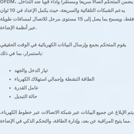
معمق
OFDM، يضمن المتحكم اتصالا سريعا ومستقرا وأداء قويا ضد التداخل.
يدعم الشبكات التلقائية والسريعة، حيث يكمل الإعداد في 10 ثوان
لمفاتيح
فقط، ويسمح بما يصل إلى 15 مستوى مرحل للاتصال لمسافات طويلة
التعتيم
عبر أنظمة الإضاءة.
الكهربائية
(PLC).
يقوم المتحكم بجمع وإرسال البيانات الكهربائية في الوقت الحقيقي
تحدث
باستمرار، بما في ذلك:
هذه
الأجهزة
تيار الدخل والجهد
المبتكرة
الطاقة النشطة وإجمالي استهلاك الكهرباء
ثورة
عامل القدرة
في
حالة التبديل
كيفية
التحكم
يتم الإبلاغ عن جميع البيانات عبر شبكة الاتصالات عبر خطوط الكهرباء،
في
مما يتيح المراقبة عن بعد، وإدارة الطاقة، والتحكم الذكي في الإضاءة.
الإضاءة