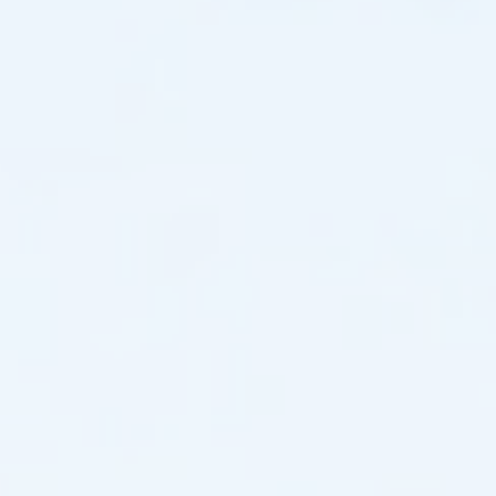
ملاحظات
العملاء،
ونوفر
أدوات
لمساعدتك
في
تقييم
العائد
على
الاستثمار.
سواء
كنت
مقاولا
لنظام
EPC،