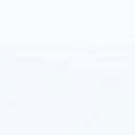
هو
تقليل
استهلاك
الطاقة
مع
الحفاظ
على
مستويات
إضاءة
مثالية
من
أجل
السلامة
العامة
ورااحتها.