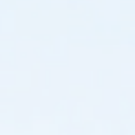
شامل
لتطبيقاتها
وفوائدها
والجوانب
التقنية.
سنستعمق
في
دراسات
حالة
واقعية،
ونقدم
أدلة
تركيب
مفصلة،
ونعرض