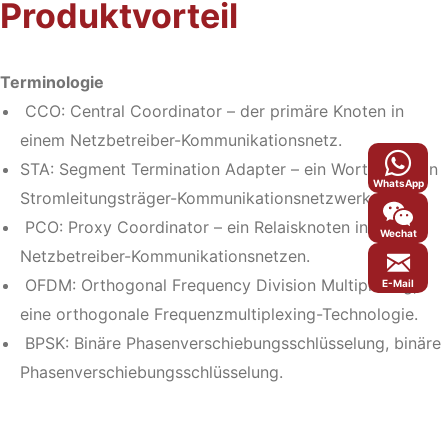
Produktvorteil
Terminologie
CCO: Central Coordinator – der primäre Knoten in
einem Netzbetreiber-Kommunikationsnetz.
STA: Segment Termination Adapter – ein Wortknoten in
WhatsApp
Stromleitungsträger-Kommunikationsnetzwerken.
PCO: Proxy Coordinator – ein Relaisknoten in
Wechat
Netzbetreiber-Kommunikationsnetzen.
OFDM: Orthogonal Frequency Division Multiplexing,
E-Mail
eine orthogonale Frequenzmultiplexing-Technologie.
BPSK: Binäre Phasenverschiebungsschlüsselung, binäre
Phasenverschiebungsschlüsselung.
QPSK: Quadrature Phase Shift Keying, ein orthogonales
Phasenverschiebungskodierungsschema.