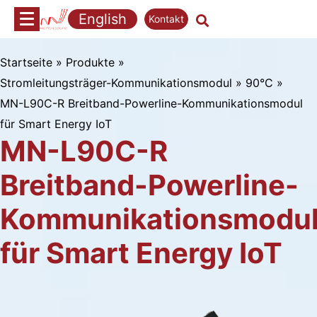
Zum
English
Kontakt
Inhalt
springen
Startseite
»
Produkte
»
Stromleitungsträger-Kommunikationsmodul
»
90°C
»
MN-L90C-R Breitband-Powerline-Kommunikationsmodul
für Smart Energy IoT
MN-L90C-R
Breitband-Powerline-
Kommunikationsmodu
für Smart Energy IoT