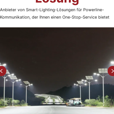
Anbieter von Smart-Lighting-Lösungen für Powerline-
Kommunikation, der Ihnen einen One-Stop-Service bietet
FORTSCHRITTLICHE SPS-(POWER
LINE COMMUNICATION)
STRASSENBELEUCHTUNGSLÖSUNG F
ÜR SMART CITIES
Previous