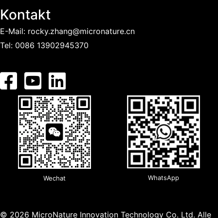
e
Kontakt
m
e
E-Mail:
rocky.zhang@micronature.cn
n
Tel:
0086 13902945370
t
i
e
r
u
n
g
v
o
WhatsApp
Wechat
n
S
© 2026 MicroNature Innovation Technology Co. Ltd. Alle