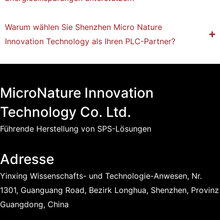
n
d
Warum wählen Sie Shenzhen Micro Nature
n
Innovation Technology als Ihren PLC-Partner?
i
s
u
n
MicroNature Innovation
d
Technology Co. Ltd.
z
Führende Herstellung von SPS-Lösungen
u
r
Adresse
I
Yinxing Wissenschafts- und Technologie-Anwesen, Nr.
m
1301, Guanguang Road, Bezirk Longhua, Shenzhen, Provinz
p
Guangdong, China
l