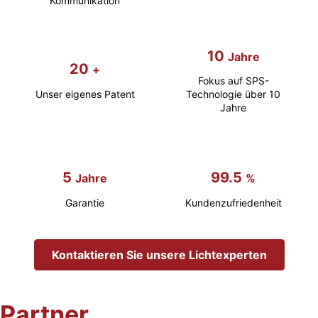
u
Kommunikation
n
10
Jahre
g
20
+
Fokus auf SPS-
:
Unser eigenes Patent
Technologie über 10
Jahre
E
i
5
99.5
Jahre
%
n
Garantie
Kundenzufriedenheit
u
Kontaktieren Sie unsere Lichtexperten
m
f
Partner