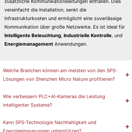
zusätzliche Kommunikationsleitungen entfallen. Dies
besonders gut für Tunnelumrüstungen, intelligent
Autobahnen, Häfen, Flughäfen und Industrieparks
o
vereinfacht die Installation, senkt die
u
Infrastrukturkosten und ermöglicht eine zuverlässige
r
Kommunikation über große Netzwerke. Es ist ideal für
c
Intelligente Beleuchtung
,
Industrielle Kontrolle
, und
e
Energiemanagement
Anwendungen.
z
u
m
Welche Branchen können am meisten von den SPS-
Lösungen von Shenzhen Micro Nature profitieren?
V
e
Wie verbessern PLC+AI-Kameras die Leistung
r
intelligenter Systeme?
s
t
Kann SPS-Technologie Nachhaltigkeit und
ä
Energieeinsparungen unterstützen?