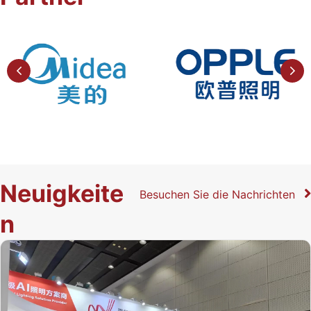
a
s
s
e
n
d
Neuigkeite
Besuchen Sie die Nachrichten
e
n
r
L