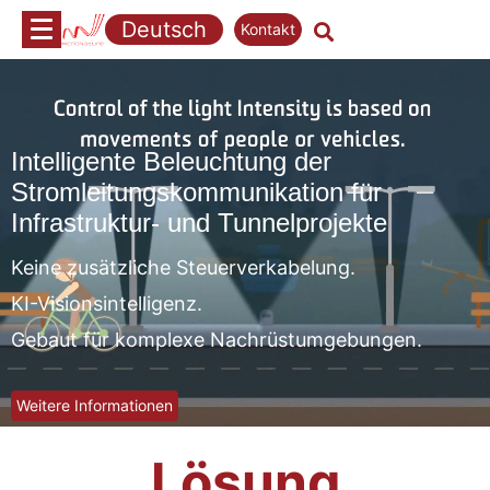
Zum
Deutsch
Kontakt
Inhalt
springen
Intelligente Beleuchtung der
Stromleitungskommunikation für
Infrastruktur- und Tunnelprojekte
Keine zusätzliche Steuerverkabelung.
KI-Visionsintelligenz.
Gebaut für komplexe Nachrüstumgebungen.
Weitere Informationen
Lösung