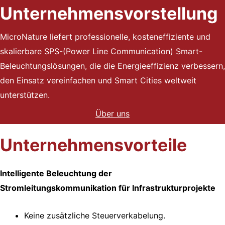
Unternehmensvorstellung
a
f
MicroNature liefert professionelle, kosteneffiziente und
skalierbare SPS-(Power Line Communication) Smart-
t
Beleuchtungslösungen, die die Energieeffizienz verbessern,
den Einsatz vereinfachen und Smart Cities weltweit
d
unterstützen.
e
Über uns
r
Unternehmensvorteile
S
Intelligente Beleuchtung der
P
Stromleitungskommunikation für Infrastrukturprojekte
S
Keine zusätzliche Steuerverkabelung.