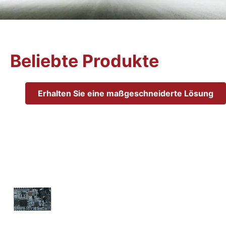
E
Beliebte Produkte
n
Erhalten Sie eine maßgeschneiderte Lösung
t
f
a
l
t