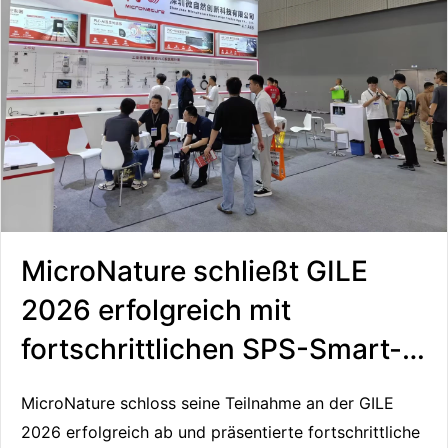
e
i
t
f
a
d
MicroNature schließt GILE
e
2026 erfolgreich mit
n
fortschrittlichen SPS-Smart-
Beleuchtungslösungen ab
MicroNature schloss seine Teilnahme an der GILE
W
2026 erfolgreich ab und präsentierte fortschrittliche
i