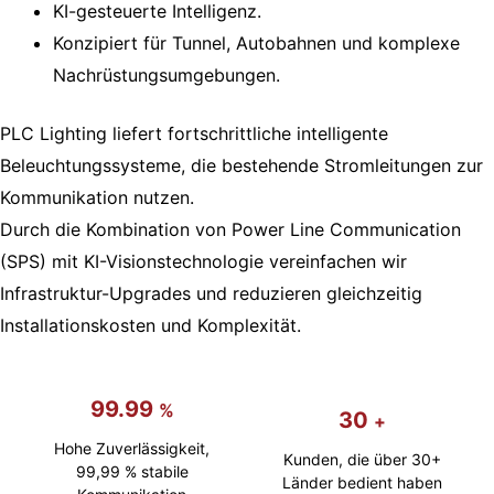
-
KI-gesteuerte Intelligenz.
Konzipiert für Tunnel, Autobahnen und komplexe
B
Nachrüstungsumgebungen.
e
PLC Lighting liefert fortschrittliche intelligente
l
Beleuchtungssysteme, die bestehende Stromleitungen zur
Kommunikation nutzen.
e
Durch die Kombination von Power Line Communication
(SPS) mit KI-Visionstechnologie vereinfachen wir
u
Infrastruktur-Upgrades und reduzieren gleichzeitig
c
Installationskosten und Komplexität.
h
99.99
%
30
+
t
Hohe Zuverlässigkeit,
Kunden, die über 30+
99,99 % stabile
Länder bedient haben