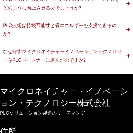
も
どのように向上させるのでしょうか?
、
こ
PLC技術は持続可能性と省エネルギーを支援できるの
の
か?
ガ
イ
なぜ深圳マイクロネイチャーイノベーションテクノロジ
ド
ーをPLCパートナーに選んだのですか?
は
情
報
マイクロネイチャー・イノベーシ
に
基
ョン・テクノロジー株式会社
づ
PLCソリューション製造のリーディング
い
た
住所