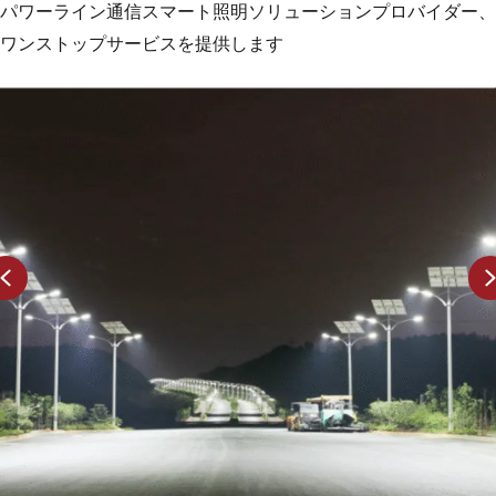
パワーライン通信スマート照明ソリューションプロバイダー、
ワンストップサービスを提供します
ー
PLC
テ
リモ
け
ート
コン
C(電
トロ
通
ール
街路
を用
リ
いた
Previous
シ
スマ
ート
ウェ
アハ
ウス
照明
ソリ
ュー