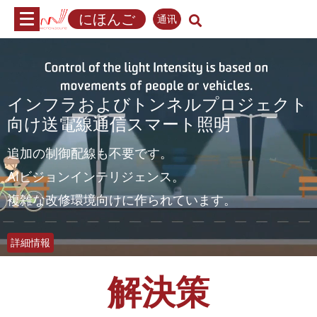
内
にほんご
通讯
容
へ
ス
キ
ッ
インフラおよびトンネルプロジェクト
プ
向け送電線通信スマート照明
追加の制御配線も不要です。
AIビジョンインテリジェンス。
複雑な改修環境向けに作られています。
詳細情報
解決策