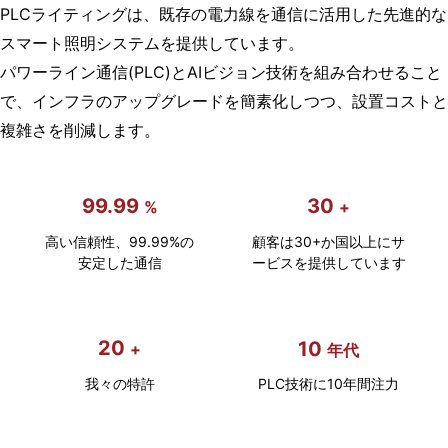
PLCライティングは、既存の電力線を通信に活用した先進的な
)
スマート照明システムを提供しています。
照
パワーライン通信(PLC)とAIビジョン技術を組み合わせること
明
で、インフラのアップグレードを簡素化しつつ、設置コストと
ソ
複雑さを削減します。
リ
ュ
99.99
30
ー
%
+
シ
高い信頼性、99.99%の
顧客は30+か国以上にサ
安定した通信
ービスを提供しています
ョ
ン
を
20
10
+
年代
理
解
我々の特許
PLC技術に10年間注力
し
実