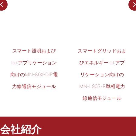
解
Previous
き
放
つ
および
スマートグリッドおよ
MN-L90C-R 
:
ション
びエネルギーIoTアプ
エネルギーIoT
DIP電
リケーション向けの
ロードバンド電
包
ュール
MN-L90S-R単相電力
信モジュー
括
線通信モジュール
的
ガ
会社紹介