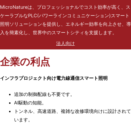
イ
MicroNatureは、プロフェッショナルでコスト効率が高く、ス
ド
ケーラブルなPLC(パワーラインコミュニケーション)スマート
照明ソリューションを提供し、エネルギー効率を向上させ、導
入を簡素化し、世界中のスマートシティを支援します。
P
L
法人向け
C
企業の利点
(
パ
ワ
インフラプロジェクト向け電力線通信スマート照明
ー
追加の制御配線も不要です。
ラ
AI駆動の知能。
イ
トンネル、高速道路、複雑な改修環境向けに設計されて
ン
います。
通
信