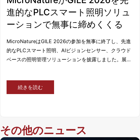
テ
ム
進的なPLCスマート照明ソリュ
イ
ーションで無事に締めくくる
ン
テ
MicroNatureはGILE 2026の参加を無事に終了し、先進
グ
的なPLCスマート照明、AIビジョンセンサー、クラウド
レ
ベースの照明管理ソリューションを披露しました。展示
ー
会のハイライト、業界の洞察、インテリジェント照明の
タ
今後のトレンドを探ります。
ー
続きを読む
、
自
治
体
その他のニュース
の