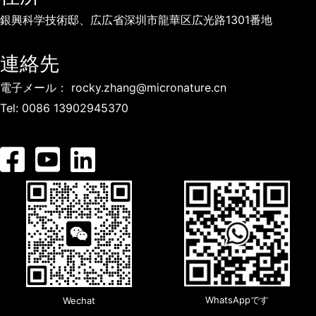
意
銀興科学技術邸、広広省深圳市龍華区広光路1301番地
思
決
連絡先
定
電子メール：
rocky.zhang@micronature.cn
を
Tel:
0086 13902945370
行
い
、
最
適
な
結
果
を
WhatsAppです
Wechat
得