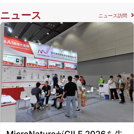
う
ニュース
ニュース訪問
こ
そ
。
E
P
C
請
負
業
者
、
シ
ス
MicroNatureがGILE 2026を先