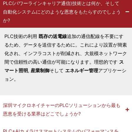
スマート照明システムが、オフィスビルやトンネル照明プ
ト
PLC(パワーラインキャリア通信)技術とは何か、そして
ロジェクトにおけるエネルギーコスト削減、予知保全の実
照
自動化システムにどのような恩恵をもたらすのでしょう
現、安全性向上の方法を学びましょう。
明
か?
の
PLC技術の利用
既存の送電線
追加の通信配線を不要にす
可
るため、データを送信するために。これにより設置が簡素
能
化され、インフラコストが削減され、大規模ネットワーク
性
間で信頼性の高い通信が可能になります。理想的です
ス
を
マート照明
,
産業制御
そして
エネルギー管理
アプリケーシ
探
ョン。
る
方
で
深圳マイクロネイチャーのPLCソリューションから最も
あ
恩恵を受ける業界はどこでしょうか?
っ
て
PLC+AIカメラはスマートシステムのパフォーマンスを