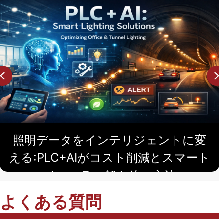
意
思
決
定
者
Previous
、
あ
る
い
は
照明データをインテリジェントに変
単
える:PLC+AIがコスト削減とスマート
に
インフラの解き放つ方法
ス
マ
よくある質問
ー
PLCとAIは照明インフラを変革しています。PLCベースの