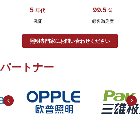
装
5
99.5
年代
%
す
保証
顧客満足度
る
た
照明専門家にお問い合わせください
め
の
パートナー
究
極
の
リ
ソ
ー
ス
へ
よ