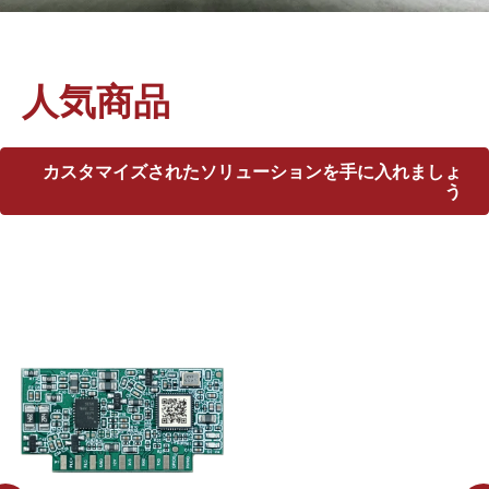
ショ
ン
P
人気商品
L
カスタマイズされたソリューションを手に入れましょ
C
う
照
明
の
力
を