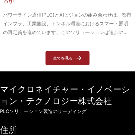
PLCとAIは照明イ
C)とAIビジョンの組み合わせは、都市
スマート照明システ
、トンネル環境におけるスマート照明
ロジェクトにおける
ます。このソリューションは追加の配
現、安全性向上の方
い通信を可能にし、従来のシステムが
ジェクトに最適です。PLC + AIが
ト効率が高く、インテリジェントな照
全てを見る
法を発見してください。
マイクロネイチャー・イノベーシ
ョン・テクノロジー株式会社
PLCソリューション製造のリーディング
住所