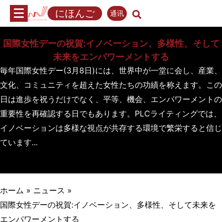
内
にほんご
通讯
容
へ
国際女性デーの祝賀:イノベーション、多様性、そして
ス
キ
未来をエンパワーメントする
ッ
毎年国際女性デー(3月8日)には、世界中が一堂に会し、産業、
プ
文化、コミュニティを超えた女性たちの功績を称えます。この
日は進歩を祝うだけでなく、平等、機会、エンパワーメントの
重要性を再確認する日でもあります。PLCライティングでは、
イノベーションは多様な視点が共存する環境で繁栄すると信じ
ています...
ホーム
»
ニュース
»
国際女性デーの祝賀:イノベーション、多様性、そして未来を
エンパワーメントする