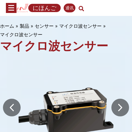
内
にほんご
通讯
容
へ
ス
ホーム
»
製品
»
センサー
»
マイクロ波センサー
»
キ
マイクロ波センサー
ッ
マイクロ波センサー
プ