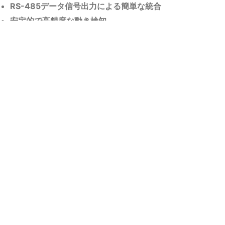
RS-485データ信号出力による簡単な統合
安定的で高精度な動き検知
過酷な環境でも信頼性が高い
温度、湿度、ほこり、光の影響を受けません
コンパクトな設計と簡単な設置
通讯