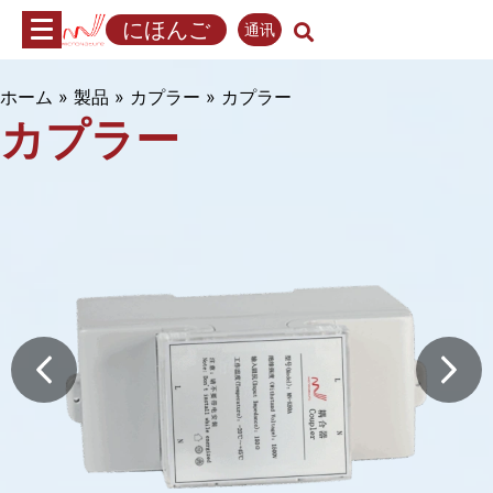
内
にほんご
通讯
容
へ
ス
ホーム
»
製品
»
カプラー
»
カプラー
カプラー
キ
ッ
プ