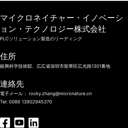
マイクロネイチャー・イノベーシ
ョン・テクノロジー株式会社
PLCソリューション製造のリーディング
住所
PLCデータ集中ユニット
銀興科学技術邸、広広省深圳市龍華区広光路1301番地
連絡先
スマートコンセントレーターゲートウェイはPLC-IoT通信
に対応し、最新世代のPLC-IoT(電力線...)
電子メール：
rocky.zhang@micronature.cn
Tel:
0086 13902945370
詳細情報