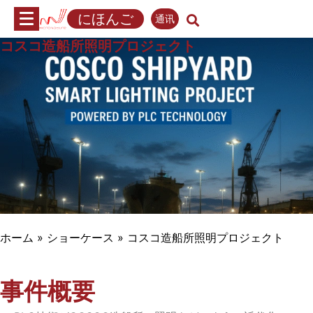
内
にほんご
通讯
容
へ
コスコ造船所照明プロジェクト
ス
キ
ッ
プ
ホーム
»
ショーケース
»
コスコ造船所照明プロジェクト
事件概要