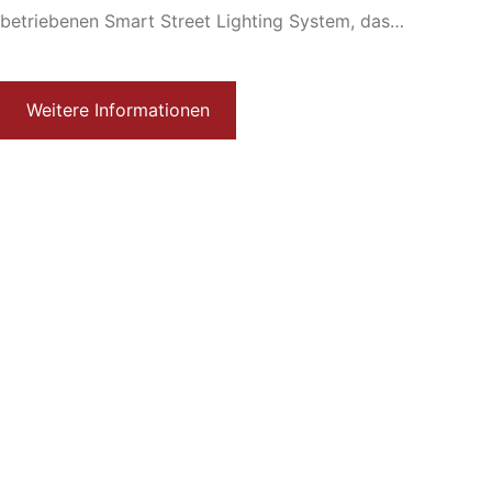
betriebenen Smart Street Lighting System, das
zuverlässige Fernsteuerung und Energieeinsparung
ermöglicht,...
Weitere Informationen