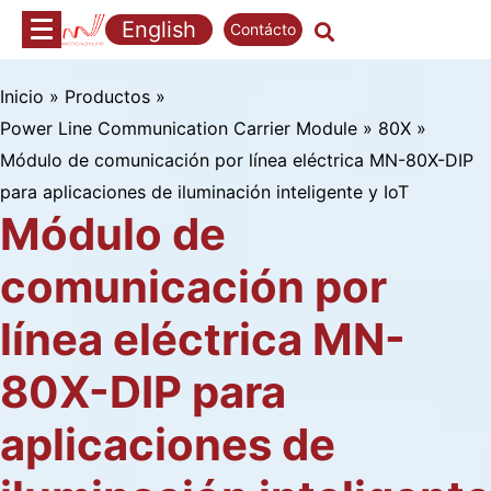
Saltar
English
Contácto
al
contenido
Inicio
»
Productos
»
Power Line Communication Carrier Module
»
80X
»
Módulo de comunicación por línea eléctrica MN-80X-DIP
para aplicaciones de iluminación inteligente y IoT
Módulo de
comunicación por
línea eléctrica MN-
80X-DIP para
aplicaciones de