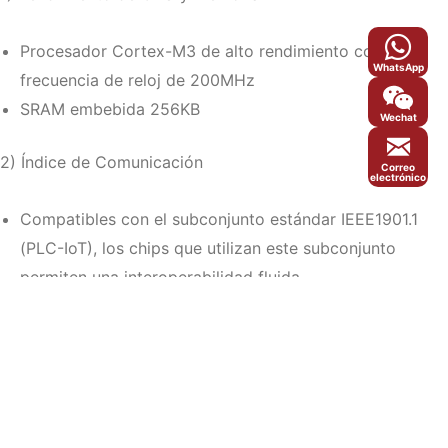
Procesador Cortex-M3 de alto rendimiento con una
WhatsApp
frecuencia de reloj de 200MHz
SRAM embebida 256KB
Wechat
2) Índice de Comunicación
Correo
electrónico
Compatibles con el subconjunto estándar IEEE1901.1
(PLC-IoT), los chips que utilizan este subconjunto
permiten una interoperabilidad fluida.
Banda de frecuencia de comunicación: 0,076MHz-
5,7MHz, con cinco segmentos ajustables: 2,5MHz-
5,7MHz (alta velocidad), 0,5
MHz-3,7MHz, 0,7MHz-3MHz, 0,2MHz-0,47MHz y
0,076MHz-0,145MHz (antiinterferencia de baja