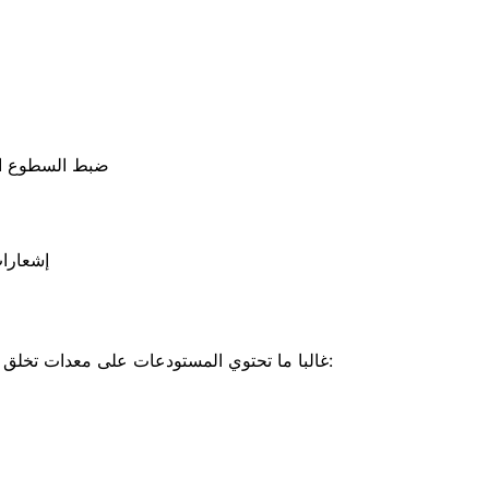
ضبط السطوع الآ
إشعارات
غالبا ما تحتوي المستودعات على معدات تخلق ضوضاء كهربائية. لضمان استقرار الإشارة، يشمل المشروع ما يلي: