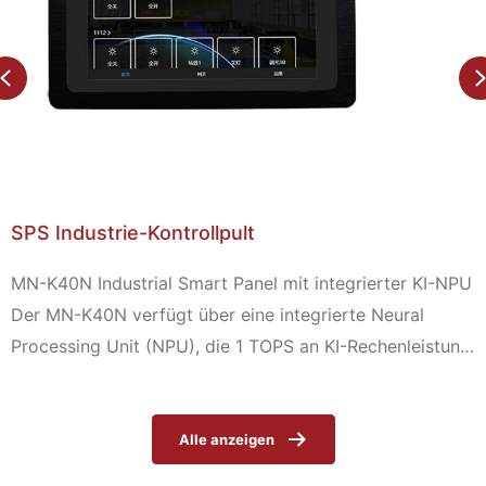
Previous
MN-L90C-R Breitband-Powerline-
Kommunikationsmodul für Smart Energ
rter KI-NPU
eural
henleistung
Anwendungen
ng
mpakte
Alle anzeigen
g,