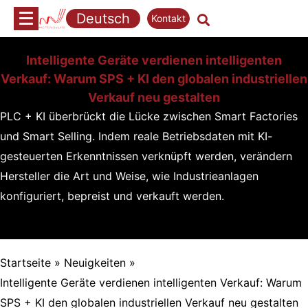
Zum
Deutsch
Kontakt
Inhalt
springen
Intelligente Geräte verdienen intelligenten
Verkauf: Warum SPS + KI den globalen industriellen
Verkauf neu gestalten
PLC + KI überbrückt die Lücke zwischen Smart Factories
und Smart Selling. Indem reale Betriebsdaten mit KI-
gesteuerten Erkenntnissen verknüpft werden, verändern
Hersteller die Art und Weise, wie Industrieanlagen
konfiguriert, bepreist und verkauft werden.
Startseite
»
Neuigkeiten
»
Intelligente Geräte verdienen intelligenten Verkauf: Warum
SPS + KI den globalen industriellen Verkauf neu gestalten