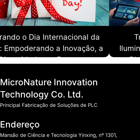
nal da
Transformando Dados 
ação, a
Iluminação em Inteligência
o
PLC + IA Reduzem Custo
Desbloqueiam Infraestrutur
MicroNature Innovation
Inteligente
r (8 de
PLC e IA estão transformando a infraestr
er as
iluminação. Saiba como sistemas de ilu
Technology Co. Ltd.
s, culturas
inteligente baseados em CLP reduzem o 
energia, possibilitam manutenção predi
Principal Fabricação de Soluções de PLC
melhoram a segurança em prédios comer
projetos de iluminação em túneis.
Endereço
Mansão de Ciência e Tecnologia Yinxing, nº 1301,