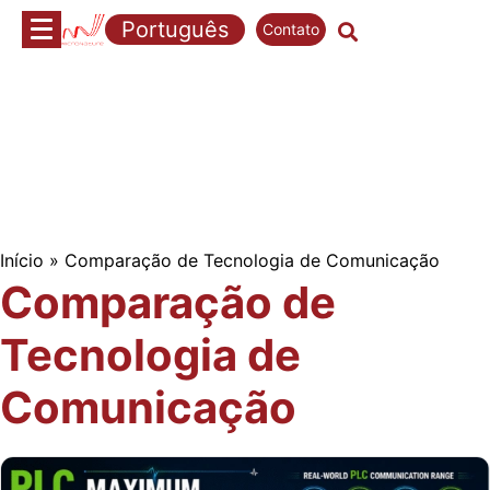
Pular
Português
Contato
para
o
conteúdo
Início
»
Comparação de Tecnologia de Comunicação
Comparação de
Tecnologia de
Comunicação