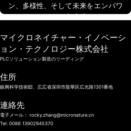
そして未来をエンパワ
える:PLC+A
ントする
インフラ
マイクロネイチャー・イノベーシ
日)には、世界中が一堂に会し、産
PLCとAIは照明インフ
を超えた女性たちの功績を称えま
スマート照明システムが
ョン・テクノロジー株式会社
。それは...
ロジェクトにおけるエネ
現、安全性向上
PLCソリューション製造のリーディング
住所
銀興科学技術邸、広広省深圳市龍華区広光路1301番地
連絡先
電子メール：
rocky.zhang@micronature.cn
Tel:
0086 13902945370