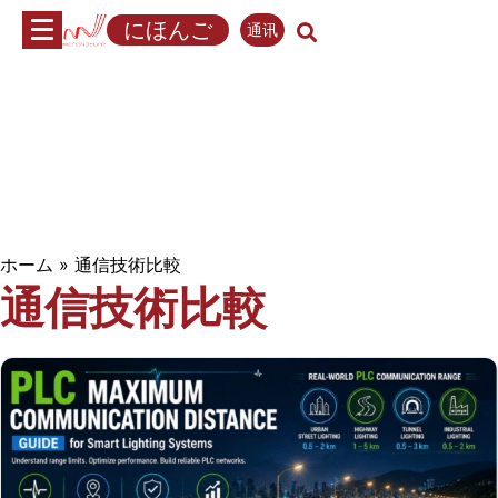
内
にほんご
通讯
容
へ
ス
キ
ッ
プ
ホーム
»
通信技術比較
通信技術比較