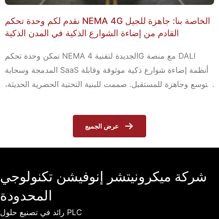
نقدم لكم وحدة تحكم NEMA 4G الخاصة بنا: جاهزة للجيل
ادم من إضاءة الشوارع الذكية في المدن الذكية
تمكن وحدة تحكم NEMA الجديدة لتقنية 4G مع منصة DALI
المدمجة وسحابة SaaS أنظمة إضاءة شوارع ذكية موثوقة وقابلة
تتصل مباشرة 
 للمستقبل. صممت للبنية التحتية الحضرية الحديثة،
لمراقبة عن بعد، والتعتيم التكيفي، والنشر اللاسلكي
المصابيح ال
ا يساعد المدن على ترقية شبكات الإضاءة التقليدية
إلى أنظمة ذكية للمدن.
عرض الجميع
شركة ميكرونيتشر إنوفيشن تكنولوجي
المحدودة
رائد في تصنيع حلول PLC