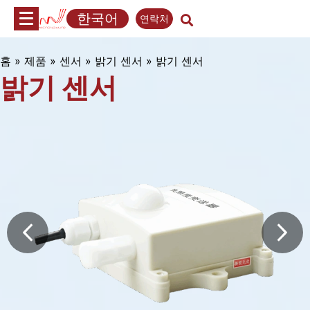
내
한국어
연락처
용
으
로
홈
»
제품
»
센서
»
밝기 센서
»
밝기 센서
밝기 센서
건
너
뛰
기