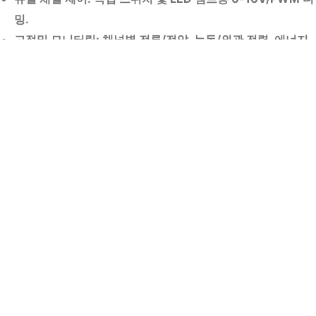
필
밍.
요
고정밀 모니터링: 채널별 전류/전압, 능동/외관 전력, 에너지
한
및 전력률을 측정하며, 국가 계량 기준을 준수합니다.
상
보호 기능: 과전류/전압, 저전압, 과부하 보호, 기본 조명.
황
실시간 경고: 경고와 결함을 즉시 보고합니다.
에
플러그 앤 플레이: 배선이나 외부 안테나가 필요 없습니다.
서
뚜
연락처
렷
한
이
점
을
제
공