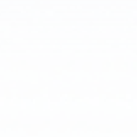
추
적
혁
신
으
로
자
리
매
김
합
니
다.
MC-
2P