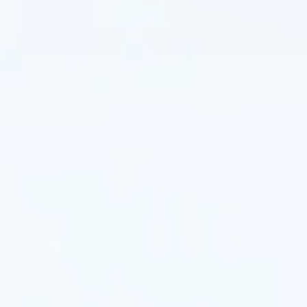
지
효
율
성
을
제
공
합
니
다.
EPC
계
약
자,
시