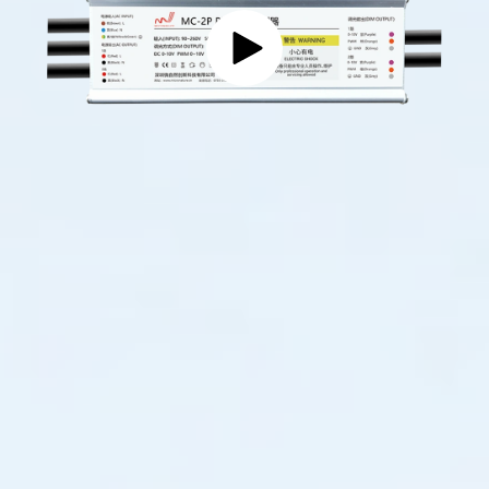
시
스
템
을
최
적
화
하
고
자
동
화
하
기
위