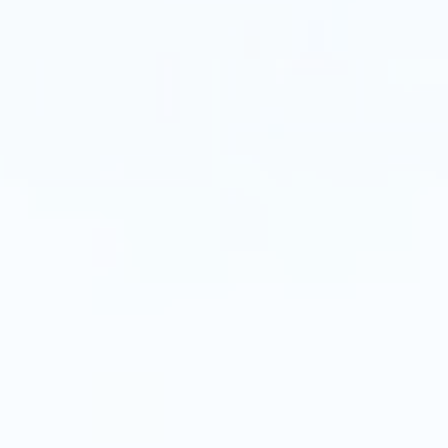
영
비
용
절
감
을
위
한
견
고
하
고
신
뢰