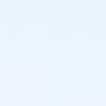
단
컨
트
롤
러
는
프
로
그
래
머
블
로
직
컨