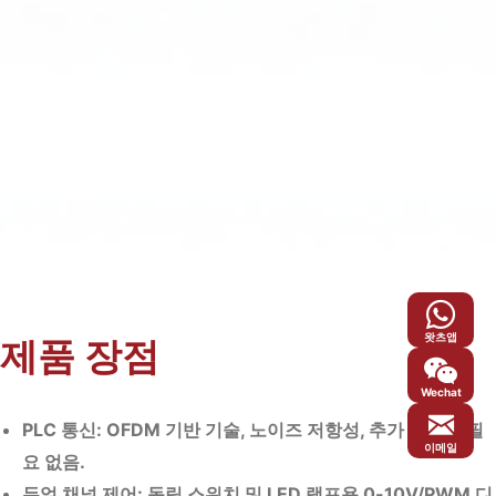
성,
단
계
별
조
명
또
는
특
수
왓츠앱
제품 장점
조
명
Wechat
방
PLC 통신: OFDM 기반 기술, 노이즈 저항성, 추가 배선이 필
식
이메일
요 없음.
이
듀얼 채널 제어: 독립 스위치 및 LED 램프용 0-10V/PWM 디