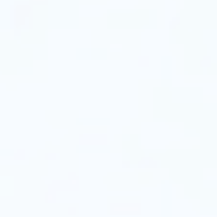
떤
경
우
든
MC-
2P
는
조
명
성
능
향
상
과
운