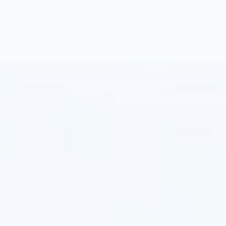
할
수
있
는
솔
루
션
을
제
공
합
니
다.
기