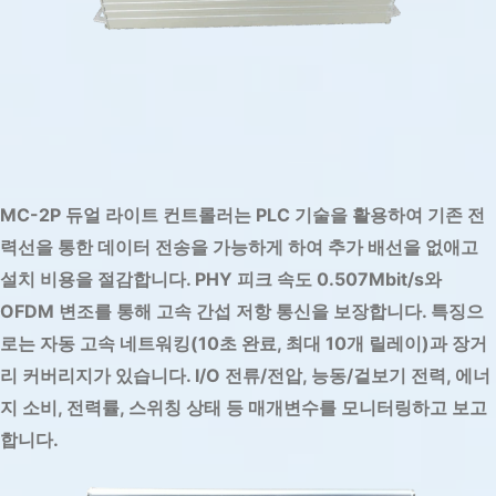
는
다
양
한
산
업
및
MC-2P 듀얼 라이트 컨트롤러는 PLC 기술을 활용하여 기존 전
도
력선을 통한 데이터 전송을 가능하게 하여 추가 배선을 없애고
시
설치 비용을 절감합니다. PHY 피크 속도 0.507Mbit/s와
환
OFDM 변조를 통해 고속 간섭 저항 통신을 보장합니다. 특징으
로는 자동 고속 네트워킹(10초 완료, 최대 10개 릴레이)과 장거
경
리 커버리지가 있습니다. I/O 전류/전압, 능동/겉보기 전력, 에너
에
지 소비, 전력률, 스위칭 상태 등 매개변수를 모니터링하고 보고
서
합니다.
조
명