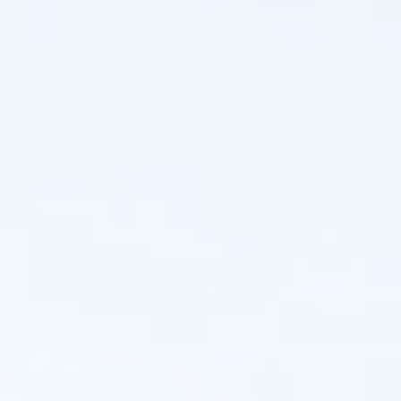
에
서
비
할
데
없
는
정
밀
도,
유
연
성,
에
너