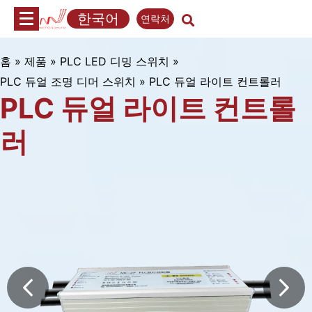
내
한국어
연락처
용
으
로
홈
»
제품
»
PLC LED 디밍 스위치
»
PLC
건
PLC 듀얼 조명 디머 스위치
»
PLC 듀얼 라이트 컨트롤러
듀
너
PLC 듀얼 라이트 컨트롤
얼
뛰
기
러
라
이
트
컨
트
롤
러
(MC-
2P)