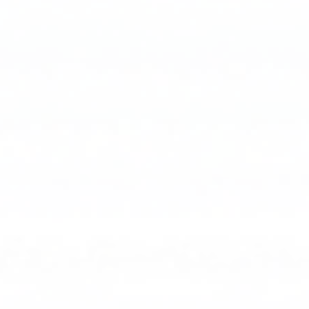
고
최
적
화
하
도
록
설
계
되
어
있
어,
중
복