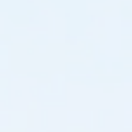
해
설
계
된
최
첨
단
솔
루
션
입
니
다.
이
첨