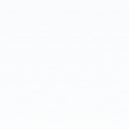
용
이
결
합
된
산
업
조
명
제
어
분
야
의
중