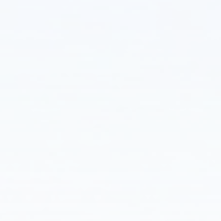
컨
트
롤
러
는
정
교
한
기
술
과
실
용
적
응