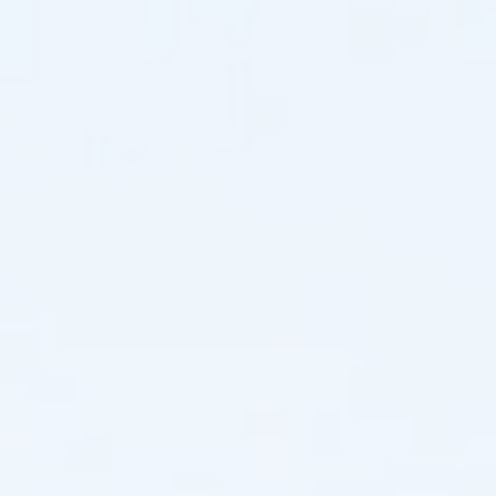
트
롤
러
(PLC)
기
술
을
활
용
하
여
조
명
관
리