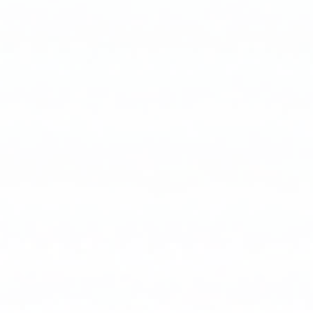
의
핵
심
은
이
중
조
명
시
스
템
을
관
리
하