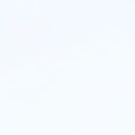
스
템
통
합
업
체,
지
방
자
치
계
획
자
등
어