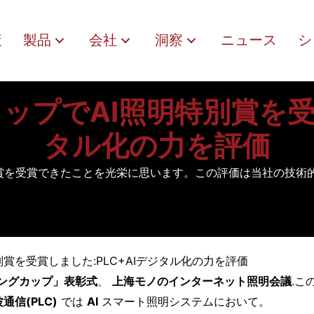
策
製品
会社
洞察
ニュース
シ
プでAI照明特別賞を受賞
タル化の力を評価
賞を受賞できたことを光栄に思います。この評価は当社の技術的リ
賞を受賞しました:PLC+AIデジタル化の力を評価
ングカップ」表彰式
、
上海モノのインターネット照明会議
.こ
通信(PLC)
では
AI
スマート照明システムにおいて。