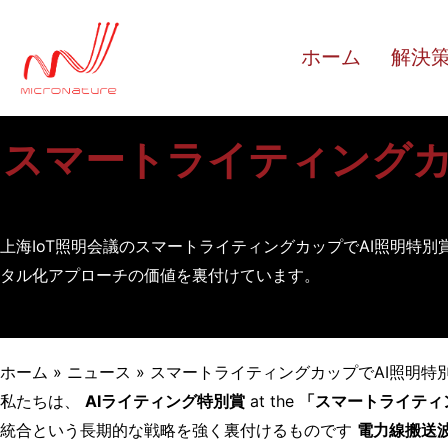
内
容
ホーム
解決
へ
ス
キ
スマートライティングカッ
ッ
プ
上海IoT照明会議のスマートライティングカップでAI照明特別
タル化アプローチの価値を裏付けています。
ホーム
»
ニュース
»
スマートライティングカップでAI照明特別
私たちは、
AIライティング特別賞
at the
「スマートライティ
統合という長期的な戦略を強く裏付けるものです
電力線搬送波